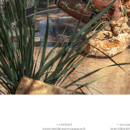
↗ contact
↗ recru
internet@cestmagique.fr
team@cestm