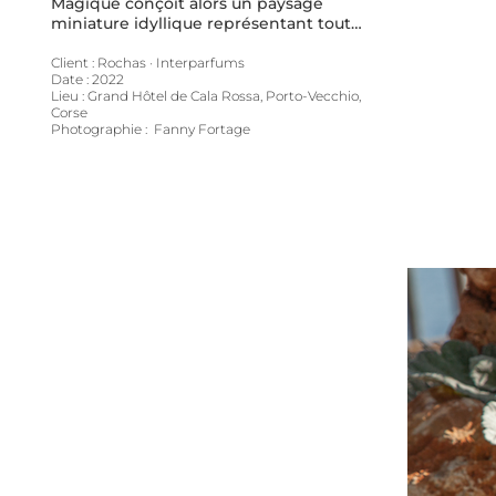
Magique conçoit alors un paysage 
miniature idyllique représentant toute 
la richesse et l’univers du parfum 
composé de roche, d’eau, de sable, de 
Client : Rochas · Interparfums

Date : 2022

végétaux et de matières premières qui 
Lieu : Grand Hôtel de Cala Rossa, Porto-Vecchio, 
composent le parfum.

Corse

Ici, les roches aux propriétés 
Photographie :  Fanny Fortage
naturellement poreuses et diffusantes, 
devenaient supports naturels au 
parfum, auxquelles il suffit de porter 
son nez pour découvrir la fragrance. 
Cette gestuelle renforçait encore 
davantage le lien avec les terres de 
Corse et la puissance du biais visuel 
dans l’expérience olfactive.