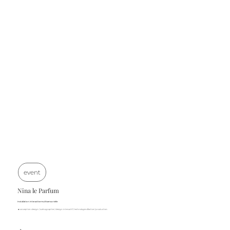
event
Nina le Parfum
Installation interactive multisensorielle
■ conception design / scénographie / design interactif / technologie olfactive / production