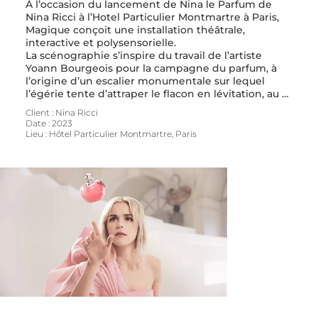
À l’occasion du lancement de Nina le Parfum de 
Nina Ricci à l’Hotel Particulier Montmartre à Paris, 
Magique conçoit une installation théâtrale, 
interactive et polysensorielle.

La scénographie s’inspire du travail de l’artiste 
Yoann Bourgeois pour la campagne du parfum, à 
l’origine d’un escalier monumentale sur lequel 
l’égérie tente d’attraper le flacon en lévitation, au 
sein de l’architecture classique du Château de Vaux-
Client : Nina Ricci

le-Vicomte.

Date : 2023

Les invité sont conviés à tenter d’attraper le fruit 
Lieu : Hôtel Particulier Montmartre, Paris
défendu en lévitation sur la stèle centrale. En 
tendant la main vers le flacon, l’effet Nina de 
déploie et s’empare de l’espace, animant la 
scénographie qui prend vie et éveille tous nos sens. 
Le geste de la main créé un effet sonore aérien, les 
flacon s’illuminent, les rideaux se mettent en 
mouvement, comme par un souffle d’air  parfumé.