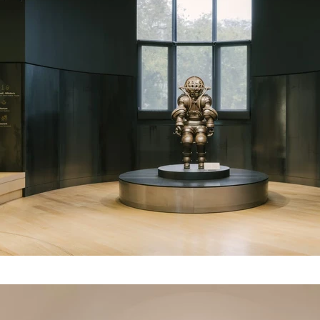
 de la Marine, Paris, 2023 ©Maxime Verret pour h2o architectes et Snohetta