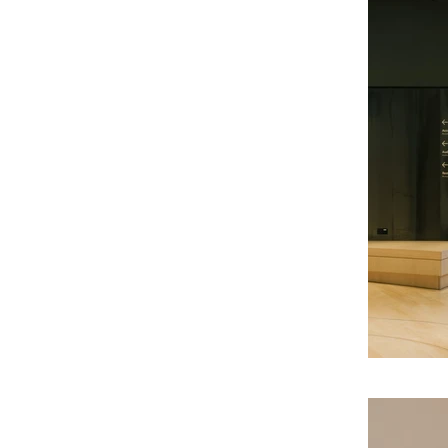
Nature et Émotions du parcours de 
visite. L’idée était de réaliser une 
création à mi-chemin entre odeur 
brute et fragrance hédoniste. Une 
identité universelle, intemporelle, 
singulière et reconnaissable ainsi que 
solidaire, collective dans sa conception.

Pour incarner l’essence de l’océan, 
Nathalie Lorson, a choisi la calone, 
molécule évoquant l’immensité de la 
mer. Ses notes ozoniques se marient 
harmonieusement avec les tonalités 
vertes et marines de l’Absolue d’Algue 
verte de Bretagne avec des nuances 
enrichies par les accents minéraux de 
l’Ambrox. Cette composition est 
élaborée à partir de matières 
premières biodégradables et issues de 
la chimie verte dont 20% d’ingrédients 
upcyclés. 

Musée national
“Nous sommes en pleine mer, balayée 
par le mouvement des vagues. Les 
embruns chargés d’iodes 