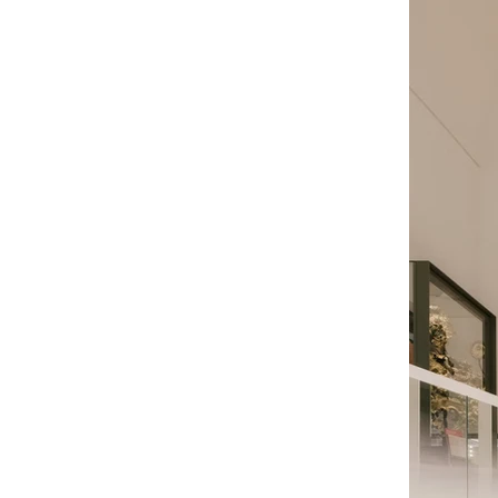
tourbillonnent puis le calme revient et 
là, c’est du bleu à l’infini”. 

— Nathalie Lorson, Maître Parfumeur 
chez dsm-firmenich

Magique a également conçu Fragment 
de mer, un objet à sentir représentant 
un arrêt sur image de l’océan, 
accompagné d’un flacon compte-
goutte détenant la signature olfactive 
du musée. Une céramique en biscuit, 
fabriquée artisanalement par une 
manufacture de porcelaine familiale de 
Limoges.