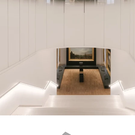
 for h2o architects and Snøhetta (scenography Casson Mann)