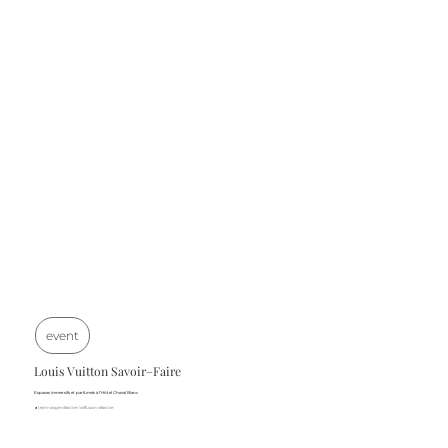
event
Louis Vuitton Savoir–Faire
Espaces immersifs et parfumés à l’Hôtel Cheval Blanc
■ technologie olfactive / diffusion olfactive