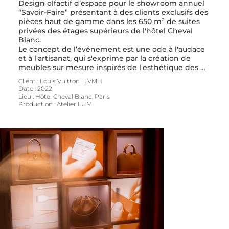
Design olfactif d’espace pour le showroom annuel 
“Savoir-Faire” présentant à des clients exclusifs des 
pièces haut de gamme dans les 650 m² de suites 
privées des étages supérieurs de l'hôtel Cheval 
Blanc.

Le concept de l’événement est une ode à l'audace 
et à l'artisanat, qui s'exprime par la création de 
meubles sur mesure inspirés de l'esthétique des 
ateliers Louis Vuitton, mêlée à une dimension 
Client : Louis Vuitton · LVMH

multimédia. L'expérience implique le client dans 
Date : 2022

tous ses sens pour la rendre mémorable, en 
Lieu : Hôtel Cheval Blanc, Paris

utilisant les matériaux et les designs les plus nobles 
Production : Atelier LUM
ainsi qu'un design olfactif et sonore spécifique à 
chaque espace.

À l’intérieur de sept suites, une senteur unique 
représente chacune des différentes collections en 
symbiose avec le décor : de l’odeur de cuir pour la 
maroquinerie à une note aux mille facettes pour la 
haute joaillerie, en passant par des notes poudrées 
représentatives de la Belle Époque pour l’espace 
Capucine.